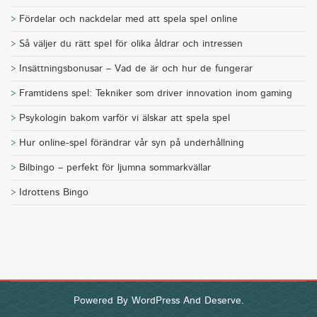
Fördelar och nackdelar med att spela spel online
Så väljer du rätt spel för olika åldrar och intressen
Insättningsbonusar – Vad de är och hur de fungerar
Framtidens spel: Tekniker som driver innovation inom gaming
Psykologin bakom varför vi älskar att spela spel
Hur online-spel förändrar vår syn på underhållning
Bilbingo – perfekt för ljumna sommarkvällar
Idrottens Bingo
Powered By
WordPress
And
Deserve
.