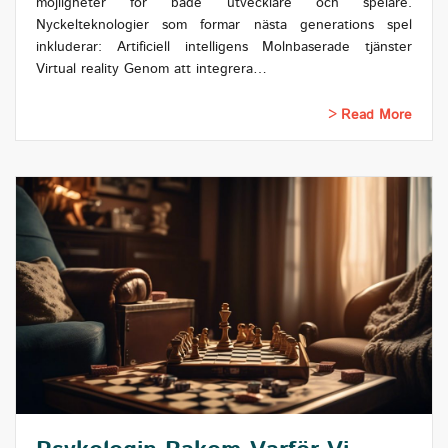
möjligheter för både utvecklare och spelare.
Nyckelteknologier som formar nästa generations spel
inkluderar: Artificiell intelligens Molnbaserade tjänster
Virtual reality Genom att integrera…
Read More