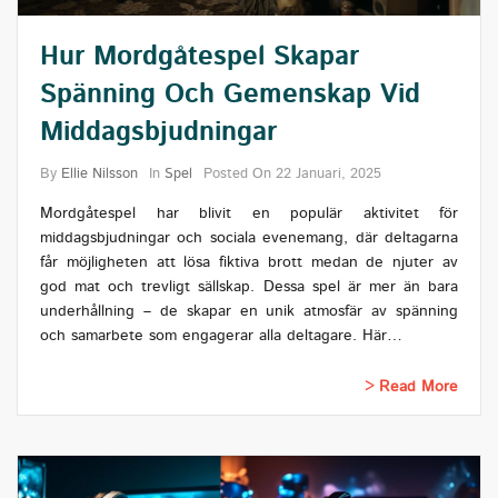
Hur Mordgåtespel Skapar
Spänning Och Gemenskap Vid
Middagsbjudningar
By
Ellie Nilsson
In
Spel
Posted On
22 Januari, 2025
Mordgåtespel har blivit en populär aktivitet för
middagsbjudningar och sociala evenemang, där deltagarna
får möjligheten att lösa fiktiva brott medan de njuter av
god mat och trevligt sällskap. Dessa spel är mer än bara
underhållning – de skapar en unik atmosfär av spänning
och samarbete som engagerar alla deltagare. Här…
Read More