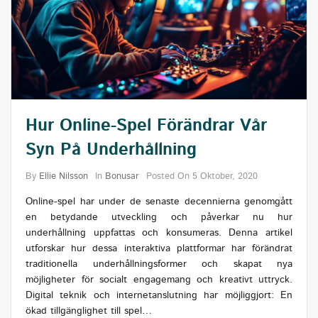
Hur Online-Spel Förändrar Vår
Syn På Underhållning
By
Ellie Nilsson
In
Bonusar
Posted On
5 Oktober, 2020
Online-spel har under de senaste decennierna genomgått
en betydande utveckling och påverkar nu hur
underhållning uppfattas och konsumeras. Denna artikel
utforskar hur dessa interaktiva plattformar har förändrat
traditionella underhållningsformer och skapat nya
möjligheter för socialt engagemang och kreativt uttryck.
Digital teknik och internetanslutning har möjliggjort: En
ökad tillgänglighet till spel…