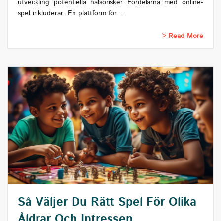
utveckling potentiella hälsorisker Fördelarna med online-
spel inkluderar: En plattform för…
Read More
Så Väljer Du Rätt Spel För Olika
Åldrar Och Intressen