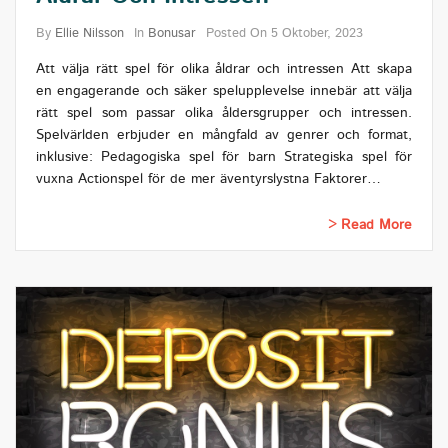
By
Ellie Nilsson
In
Bonusar
Posted On
5 Oktober, 2023
Att välja rätt spel för olika åldrar och intressen Att skapa
en engagerande och säker spelupplevelse innebär att välja
rätt spel som passar olika åldersgrupper och intressen.
Spelvärlden erbjuder en mångfald av genrer och format,
inklusive: Pedagogiska spel för barn Strategiska spel för
vuxna Actionspel för de mer äventyrslystna Faktorer…
Read More