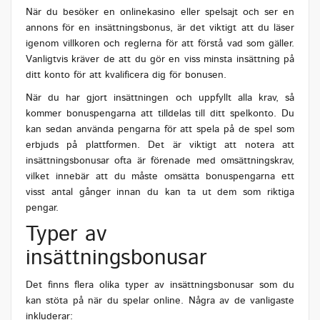
När du besöker en onlinekasino eller spelsajt och ser en
annons för en insättningsbonus, är det viktigt att du läser
igenom villkoren och reglerna för att förstå vad som gäller.
Vanligtvis kräver de att du gör en viss minsta insättning på
ditt konto för att kvalificera dig för bonusen.
När du har gjort insättningen och uppfyllt alla krav, så
kommer bonuspengarna att tilldelas till ditt spelkonto. Du
kan sedan använda pengarna för att spela på de spel som
erbjuds på plattformen. Det är viktigt att notera att
insättningsbonusar ofta är förenade med omsättningskrav,
vilket innebär att du måste omsätta bonuspengarna ett
visst antal gånger innan du kan ta ut dem som riktiga
pengar.
Typer av
insättningsbonusar
Det finns flera olika typer av insättningsbonusar som du
kan stöta på när du spelar online. Några av de vanligaste
inkluderar: