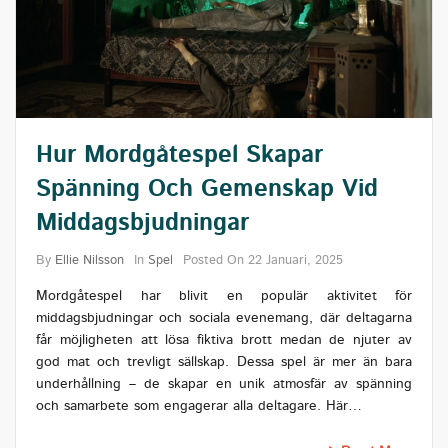
Hur Mordgåtespel Skapar
Spänning Och Gemenskap Vid
Middagsbjudningar
By
Ellie Nilsson
In
Spel
Posted On
22 Januari, 2025
Mordgåtespel har blivit en populär aktivitet för
middagsbjudningar och sociala evenemang, där deltagarna
får möjligheten att lösa fiktiva brott medan de njuter av
god mat och trevligt sällskap. Dessa spel är mer än bara
underhållning – de skapar en unik atmosfär av spänning
och samarbete som engagerar alla deltagare. Här…