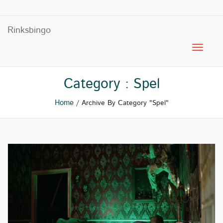
Rinksbingo
Category : Spel
Home
/ Archive By Category "spel"